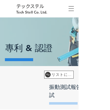
テックステル
Tech Stell Co. Ltd.
專利 & 認證
リストに戻る
振動測試報告 - 橫向振動
試