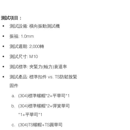
測試項目：
測試設備: 橫向振動測試機
振福: 1.0mm
測試週期: 2,000轉
測試尺寸: M10
測試標準: 夾緊力(軸力)衰退率
測試產品: 標準扣件 vs. TS防鬆脫緊
固件
(304)標準螺帽*2+平華司*1
(304)標準螺帽*2+彈簧華司
*1+平華司*1
(304)TS螺帽+TS圓華司