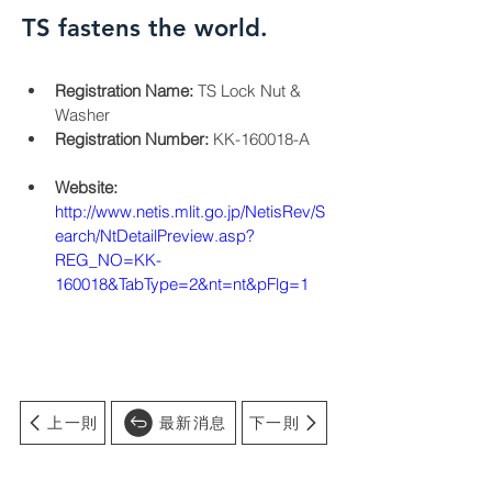
TS fastens the world.
Registration Name:
 TS Lock Nut & 
Washer
Registration Number:
 KK-160018-A
Website:
http://www.netis.mlit.go.jp/NetisRev/S
earch/NtDetailPreview.asp?
REG_NO=KK-
160018&TabType=2&nt=nt&pFlg=1
上一則
最新消息
下一則