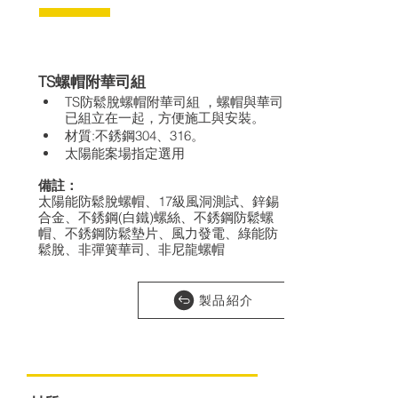
TS螺帽附華司組
TS防鬆脫螺帽附華司組 ，螺帽與華司
已組立在一起，方便施工與安裝。
材質:不銹鋼304、316。
太陽能案場指定選用
備註：
太陽能防鬆脫螺帽、17級風洞測試、鋅錫
合金、不銹鋼(白鐵)螺絲、不銹鋼防鬆螺
帽、不銹鋼防鬆墊片、風力發電、綠能防
鬆脫、非彈簧華司、非尼龍螺帽
製品紹介