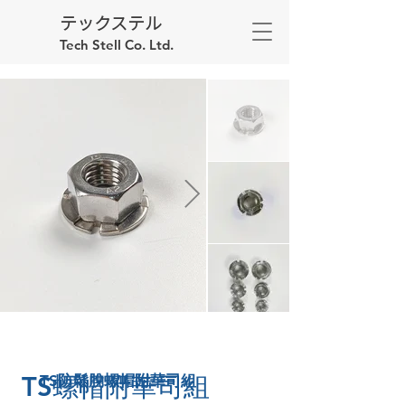
テックステル
Tech Stell Co. Ltd.
TS螺帽附華司組
TS防鬆脫螺帽附華司組