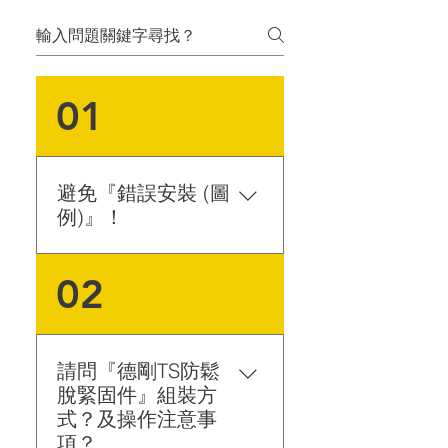
01
避免『錯誤安裝 (圖
例)』！
以下為一般常見安裝錯誤案
02
例，以示避免。
請問『德剛TS防鬆
脫緊固件』組裝方
式？及操作注意事
項？