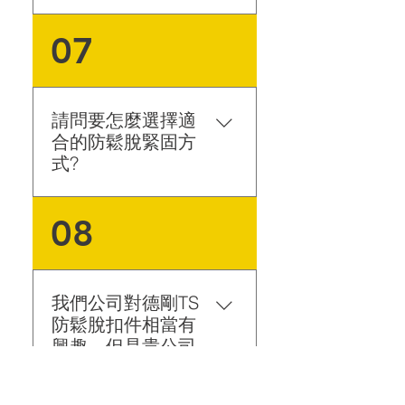
作業環境，其高效能防鬆脫
功能可減少公安意外發生，
德剛公司通過TÜV德國萊茵
07
降低使用者的維運成本，更
審核，取得ISO 9001:2015
可以讓高震動環境的連結物
品質管理系統驗證，產品製
件減少因高震動所造成的傷
程及品質有保障。 德剛TS
害，進而延長其產品使用壽
防鬆脫緊固件有通過 -美國
請問要怎麼選擇適
命，進而提高產品的附加價
航太規範NAS3350撞擊振動
合的防鬆脫緊固方
值。
測試 -日本國土交通省
式?
NETIS的認證與指定，可以
使用在日本國內的公共建設
德剛TS防鬆脫緊固件可依客
08
上 (日本東京晴空塔Tokyo
戶產品設計及需求而有不同
Sky Tree有安裝使用、日本
搭配方式，目前有四種基本
太陽能案場) -DIN 65151
組裝方式： TS防鬆脫螺絲
The Junker test歐洲容克式
*1、TS防鬆脫華司(墊片)*1
我們公司對德剛TS
橫向振動測試通過 (安布列
TS防鬆脫螺帽*1、TS防鬆
防鬆脫扣件相當有
克DIN 65151,GB-T 10431-
脫華司(墊片)*1，搭配馬車
興趣，但是貴公司
2008) -太陽能光電案場指定
螺絲或螺絲頭端固定不可轉
標準品有哪些規格?
的防鬆脫緊固件
動 TS防鬆脫螺絲*1、TS防