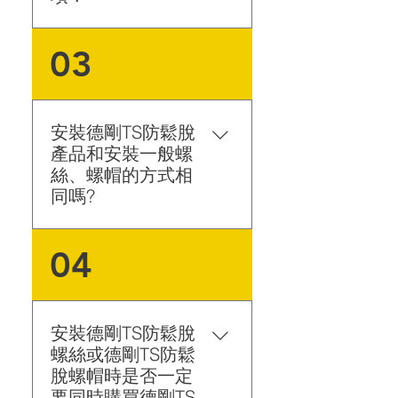
工件鎖附表面硬度，碳鋼材
03
質HRC42以下、不銹鋼材質
HRC30以下。 不可安裝於
非金屬表面，如玻璃、木
材、塑膠等。 被鎖附的產
安裝德剛TS防鬆脫
品不可滑動或旋轉。 安裝
產品和安裝一般螺
時建議使用電動工具，避免
絲、螺帽的方式相
使用氣動(撞擊式)工具，勿
同嗎?
在鎖緊後又施力緊逼。
安裝德剛TS防鬆脫產品和安
04
裝一般螺絲螺帽一樣，使用
六角板手或六角套筒即可鎖
固，並不需使用其他特殊的
方法及工具，謹記楔型面與
安裝德剛TS防鬆脫
楔型面要兩兩相對組裝即
螺絲或德剛TS防鬆
可。 請避免使用氣動撞擊
脫螺帽時是否一定
式工具，因會導致組裝產品
要同時購買德剛TS