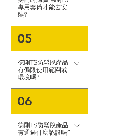
表面凹陷、螺絲過度拉伸。
專用套筒才能去安
裝?
安裝德剛TS鬆脫產品時，使
05
用六角板手或一般手工具套
筒鎖附就可以，不需要特別
購買TS專用套筒去做鎖附；
TS德剛專用套筒是針對"拆
德剛TS防鬆脫產品
卸"德剛的產品所設計的。 *
有侷限使用範圍或
若您所購買的產品為TS雙華
環境嗎?
司(墊片)組合的方式，則不
需購買TS專用套筒。 **注
德剛TS防鬆脫產品在安裝使
06
意：TS專用套筒的功能只針
用上和一般螺絲螺帽使用範
對”拆卸”使用，安裝時可選
圍大致相同。 德剛TS防鬆
用普通的套筒或板手即可。
脫產品更適用於有高震動
性、高安全性、需防鬆脫、
德剛TS防鬆脫產品
防鬆動、防滑需求之產品或
有通過什麼認證嗎?