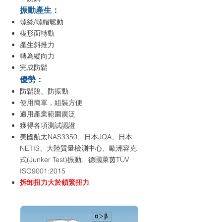
振動產生：
螺絲/螺帽鬆動
楔形面轉動
產生斜推力
轉為縱向力
完成防鬆
優勢：
防鬆脫、防振動
使用簡單，組裝方便
適用產業範圍廣泛
獲得各項測試認證
美國航太NAS3350、
日本JQA、日本
NETIS、大陸質量檢測中心、歐洲容克
式(Junker Test)振動、德國萊茵TÜV
ISO9001:2015
​​拆卸扭力大於鎖緊扭力