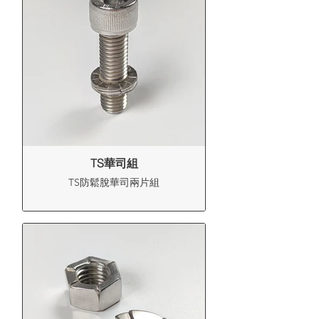
TS華司組
TS防鬆脫華司兩片組