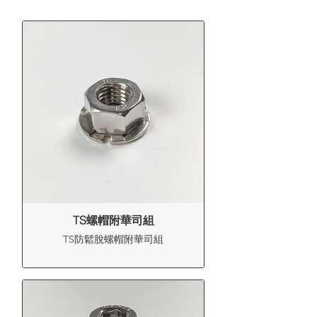
TS螺帽附華司組
TS防鬆脫螺帽附華司組