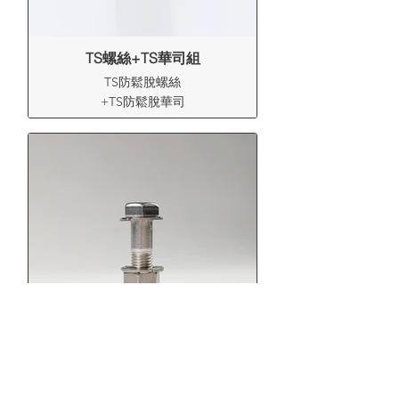
TS螺絲+TS華司組
TS防鬆脫螺絲
+TS防鬆脫華司
TS標準組