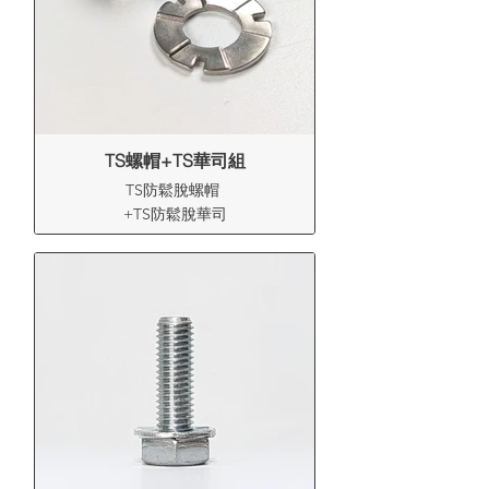
TS螺帽+TS華司組
TS防鬆脫螺帽
+TS防鬆脫華司