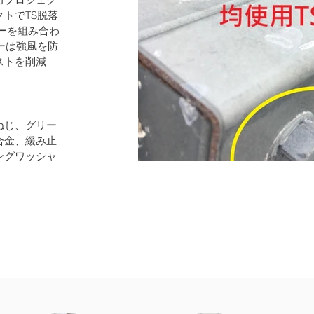
トでTS脱落
ャーを組み合わ
ーは強風を防
ストを削減
ねじ、グリー
合金、緩み止
ングワッシャ