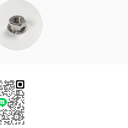
Find "@tech-stell" on
LINE or scan the QR
code.
Please give the
company name after
being friended.
Thank you!